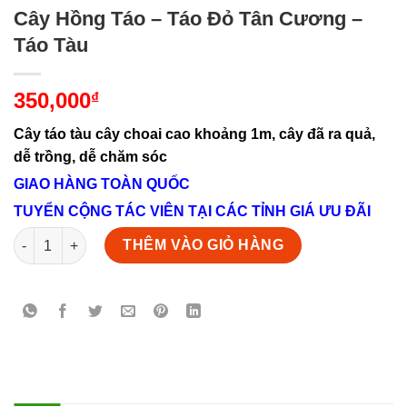
Cây Hồng Táo – Táo Đỏ Tân Cương –
Táo Tàu
350,000
₫
Cây táo tàu cây choai cao khoảng 1m, cây đã ra quả,
dễ trồng, dễ chăm sóc
GIAO HÀNG TOÀN QUỐC
TUYỂN CỘNG TÁC VIÊN TẠI CÁC TỈNH GIÁ ƯU ĐÃI
Cây Hồng Táo - Táo Đỏ Tân Cương - Táo Tàu số lượng
THÊM VÀO GIỎ HÀNG