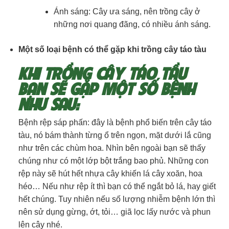
Ánh sáng: Cây ưa sáng, nên trồng cây ở
những nơi quang đãng, có nhiều ánh sáng.
Một số loại bệnh có thể gặp khi trồng cây táo tàu
KHI TRỒNG CÂY TÁO TẦU
BẠN SẼ GẶP MỘT SỐ BỆNH
NHƯ SAU:
Bệnh rệp sáp phấn: đây là bệnh phổ biến trên cây táo
tàu, nó bám thành từng ổ trên ngọn, mặt dưới lắ cũng
như trên các chùm hoa. Nhìn bên ngoài bạn sẽ thấy
chúng như có một lớp bột trắng bao phủ. Những con
rệp này sẽ hút hết nhựa cây khiến lá cây xoăn, hoa
héo… Nếu như rệp ít thì bạn có thể ngắt bỏ lá, hay giết
hết chúng. Tuy nhiên nếu số lượng nhiễm bệnh lớn thì
nên sử dụng gừng, ớt, tỏi… giã lọc lấy nước và phun
lên cây nhé.