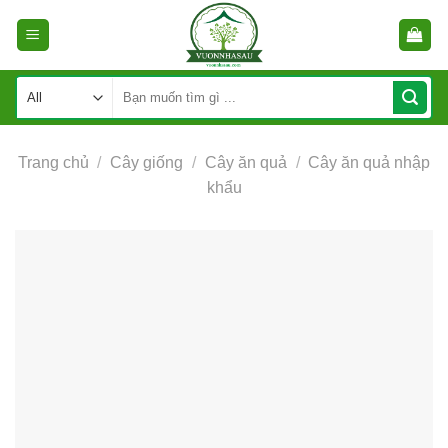
Skip
to
content
Tìm
kiếm:
Trang chủ
/
Cây giống
/
Cây ăn quả
/
Cây ăn quả nhập
khẩu