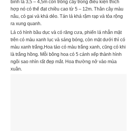
bình là 3,5 – 4,5m còn trồng cây trong điều kiện thích
hợp nó có thể đạt chiều cao từ 5 – 12m. Thân cây màu
nâu, có gai và khá dẻo. Tán lá khá rậm rạp và tỏa rộng
ra xung quanh.
Lá có hình bầu dục và có răng cưa, phiến lá nhẵn mặt
trên có màu xanh lục và sáng bóng, còn mặt dưới thì có
màu xanh trắng.Hoa táo có màu trắng xanh, cũng có khi
là trắng hồng. Mỗi bông hoa có 5 cánh xếp thành hình
ngôi sao nhìn rất đẹp mắt. Hoa thường nở vào mùa
xuân.