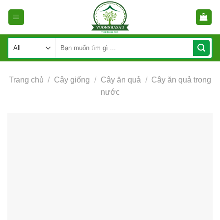
Skip
to
content
Tìm
kiếm:
Trang chủ
/
Cây giống
/
Cây ăn quả
/
Cây ăn quả trong
nước