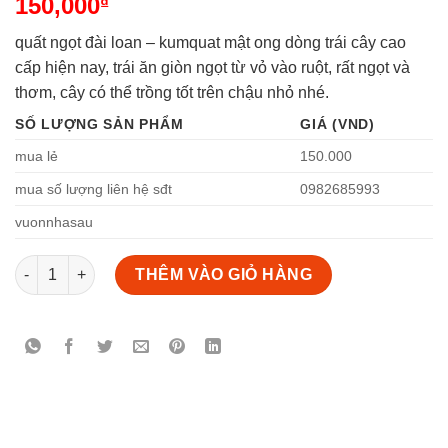
150,000
₫
quất ngọt đài loan – kumquat mật ong dòng trái cây cao
cấp hiện nay, trái ăn giòn ngọt từ vỏ vào ruột, rất ngọt và
thơm, cây có thể trồng tốt trên chậu nhỏ nhé.
SỐ LƯỢNG SẢN PHẨM
GIÁ (VND)
mua lẻ
150.000
mua số lượng liên hệ sđt
0982685993
vuonnhasau
Cây giống Quất mật ong giòn - Crisp Honey Kumquat số lượng
THÊM VÀO GIỎ HÀNG