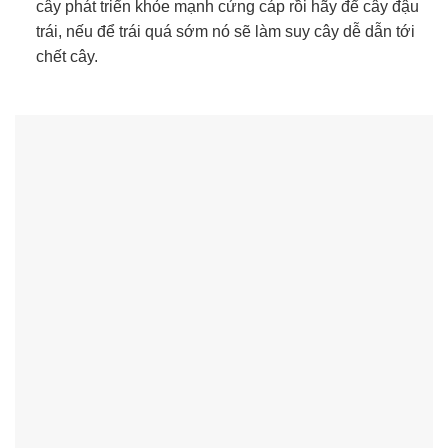
cây phát triển khỏe mạnh cứng cáp rồi hãy để cây đậu
trái, nếu để trái quá sớm nó sẽ làm suy cây dễ dẫn tới
chết cây.