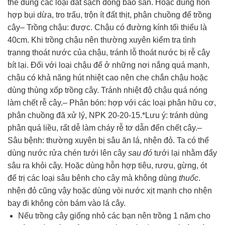
thể dùng các loại đất sạch đóng bao sẵn. Hoặc dùng hỗn
hợp bụi dừa, tro trấu, trộn ít đất thịt, phân chuồng để trồng
cây– Trồng chậu: được. Chậu có đường kính tối thiểu là
40cm. Khi trồng chậu nên thường xuyên kiểm tra tình
trạnng thoát nước của chậu, tránh lỗ thoát nước bị rễ cây
bít lại. Đối với loại chậu để ở những nơi nắng quá mạnh,
chậu có khả năng hút nhiệt cao nên che chắn chậu hoặc
dùng thùng xốp trồng cây. Tránh nhiệt độ chậu quá nóng
làm chết rễ cây.– Phân bón: hợp với các loại phân hữu cơ,
phân chuồng đã xử lý, NPK 20-20-15.*Lưu ý: tránh dùng
phân quá liều, rất dễ làm cháy rễ tơ dẫn đến chết cây.–
Sâu bệnh: thường xuyên bị sâu ăn lá, nhện đỏ. Ta có thể
dùng nước rửa chén tưới lên cây
sau đó
tưới lại nhằm đẩy
sâu ra khỏi cây. Hoặc dùng hỗn hợp tiêu, rượu, gừng, ót
để trị các loại sâu bênh cho cây mà không dùng
thuốc
.
nhện đỏ cũng vậy hoặc dùng vòi nước xịt mạnh cho nhện
bay đi không còn bám vào lá cây.
Nếu trồng cây giống nhỏ các bạn nên trồng 1 năm cho