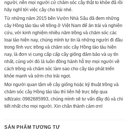
người, nên mọi người cứ chăm sóc cây thật to khỏe đã rồi
hãy nghĩ tới việc cây cho trái nhé.
Từ những năm 2015 bên Vườn Nhà Sâu đã đem những
cây Hồng táo tàu về trồng ở Việt Nam để ăn trái và nghiên
cứu, với kinh nghiệm nhiều năm trồng và chăm sóc các
loại táo hiện nay, chúng mình tự tin là những người đi đầu
trong lĩnh vực trồng và chăm sóc cây Hồng táo tàu hiện
nay, là đơn vị cung cấp cấp cây giống đảm bảo và uy tín
nhất, cùng với đó là luôn đồng hành hỗ trợ mọi người về
cách trồng và chăm sóc làm sao cho cây táo phát triển
khỏe mạnh và sớm cho trái ngọt.
Mọi người quan tâm về cây giống hoặc kỹ thuật trồng và
chăm sóc cây Hồng táo tàu thì liên hệ trực tiếp qua
sđt/zalo: 0982685993, chúng mình sẽ tư vấn đầy đủ và chi
tiết nhất cho mọi người. Xin chân thành cảm ơn!
SẢN PHẨM TƯƠNG TỰ