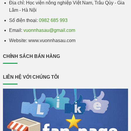
Địa chỉ: Học viện nông nghiệp Việt Nam, Trâu Qùy - Gia
Lâm - Hà Nội
Số điện thoại:
0982 685 993
Email:
vuonnhasau@gmail.com
Website: www.vuonnhasau.com
CHÍNH SÁCH BÁN HÀNG
LIÊN HỆ VỚI CHÚNG TÔI