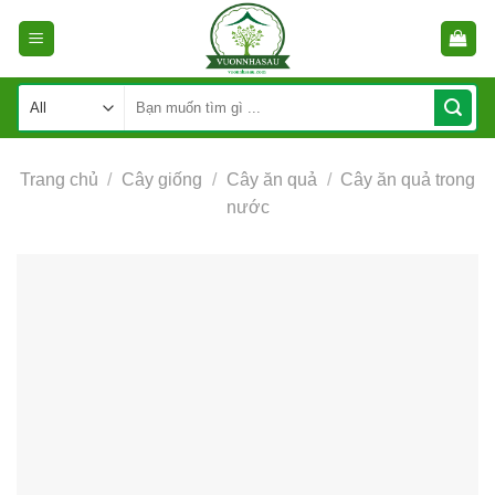
Skip
to
content
Tìm
kiếm:
Trang chủ
/
Cây giống
/
Cây ăn quả
/
Cây ăn quả trong
nước