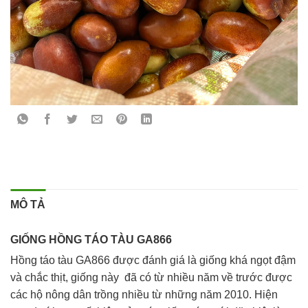
MÔ TẢ
GIỐNG HỒNG TÁO TÀU GA866
Hồng táo tàu GA866 được đánh giá là giống khá ngọt đậm
và chắc thịt, giống này đã có từ nhiều năm về trước được
các hộ nông dân trồng nhiều từ những năm 2010. Hiện