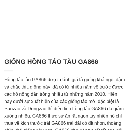
GIỐNG HỒNG TÁO TÀU GA866
Hồng táo tàu GA866 được đánh giá là giống khá ngọt đậm
và chắc thịt, giống này đã có từ nhiều năm về trước được
các hộ nông dân trồng nhiều từ những năm 2010. Hiện
nay dưới sự xuất hiện của các giống táo mới đặc biệt là
Panzao và Dongzao thì diện tích trồng táo GA866 đã giảm
xuống nhiều. GA866 thực sự ăn rất ngon tuy nhiên nó chỉ
thua về kích thước trái GA866 trái dài có đít nhọn, thoáng