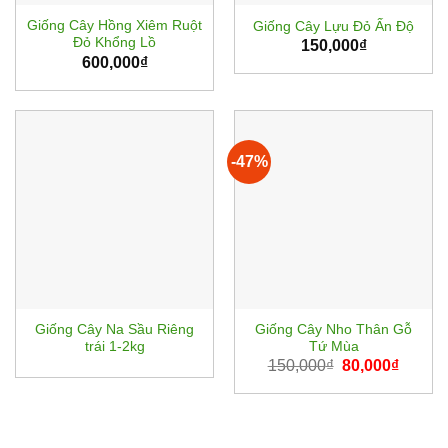
Giống Cây Hồng Xiêm Ruột
Giống Cây Lựu Đỏ Ấn Độ
Đỏ Khổng Lồ
150,000
₫
600,000
₫
-47%
Giống Cây Na Sầu Riêng
Giống Cây Nho Thân Gỗ
trái 1-2kg
Tứ Mùa
Giá
Giá
150,000
₫
80,000
₫
gốc
hiện
là:
tại
150,000₫.
là:
80,000