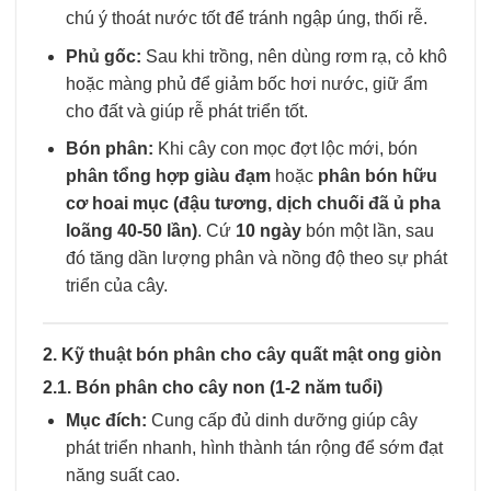
chú ý thoát nước tốt để tránh ngập úng, thối rễ.
Phủ gốc:
Sau khi trồng, nên dùng rơm rạ, cỏ khô
hoặc màng phủ để giảm bốc hơi nước, giữ ẩm
cho đất và giúp rễ phát triển tốt.
Bón phân:
Khi cây con mọc đợt lộc mới, bón
phân tổng hợp giàu đạm
hoặc
phân bón hữu
cơ hoai mục (đậu tương, dịch chuối đã ủ pha
loãng 40-50 lần)
. Cứ
10 ngày
bón một lần, sau
đó tăng dần lượng phân và nồng độ theo sự phát
triển của cây.
2. Kỹ thuật bón phân cho cây quất mật ong giòn
2.1. Bón phân cho cây non (1-2 năm tuổi)
Mục đích:
Cung cấp đủ dinh dưỡng giúp cây
phát triển nhanh, hình thành tán rộng để sớm đạt
năng suất cao.