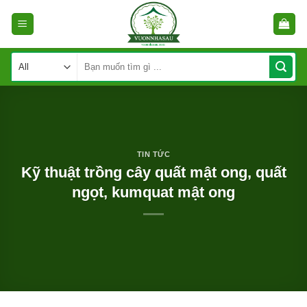
Skip
to
content
Tìm
kiếm:
TIN TỨC
Kỹ thuật trồng cây quất mật ong, quất
ngọt, kumquat mật ong