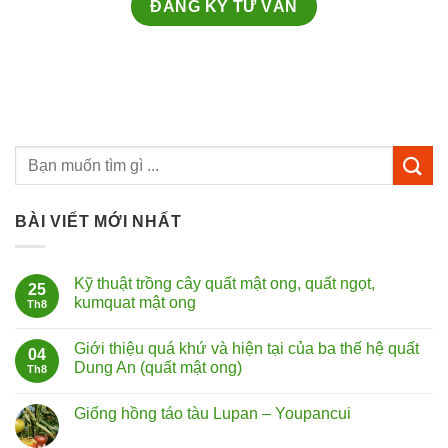
ĐĂNG KÝ TƯ VẤN
BÀI VIẾT MỚI NHẤT
Kỹ thuật trồng cây quất mật ong, quất ngọt,
25
kumquat mật ong
Th8
Giới thiệu quá khứ và hiện tại của ba thế hệ quất
04
Dung An (quất mật ong)
Th8
Giống hồng táo tàu Lupan – Youpancui