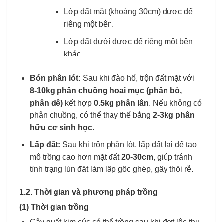
Lớp đất mặt (khoảng 30cm) được để
riêng một bên.
Lớp đất dưới được để riêng một bên
khác.
Bón phân lót:
Sau khi đào hố, trộn đất mặt với
8-10kg phân chuồng hoai mục (phân bò,
phân dê)
kết hợp
0.5kg phân lân
. Nếu không có
phân chuồng, có thể thay thế bằng
2-3kg phân
hữu cơ sinh học
.
Lấp đất:
Sau khi trộn phân lót, lấp đất lại để tạo
mô trồng cao hơn mặt đất
20-30cm
, giúp tránh
tình trạng lún đất làm lấp gốc ghép, gây thối rễ.
1.2. Thời gian và phương pháp trồng
(1) Thời gian trồng
Cây quất kim cúc có thể trồng sau khi đợt lộc thu