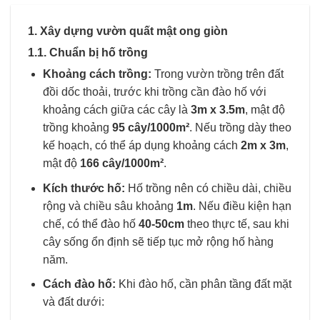
1. Xây dựng vườn quất mật ong giòn
1.1. Chuẩn bị hố trồng
Khoảng cách trồng:
Trong vườn trồng trên đất
đồi dốc thoải, trước khi trồng cần đào hố với
khoảng cách giữa các cây là
3m x 3.5m
, mật độ
trồng khoảng
95 cây/1000m²
. Nếu trồng dày theo
kế hoạch, có thể áp dụng khoảng cách
2m x 3m
,
mật độ
166 cây/1000m²
.
Kích thước hố:
Hố trồng nên có chiều dài, chiều
rộng và chiều sâu khoảng
1m
. Nếu điều kiện hạn
chế, có thể đào hố
40-50cm
theo thực tế, sau khi
cây sống ổn định sẽ tiếp tục mở rộng hố hàng
năm.
Cách đào hố:
Khi đào hố, cần phân tầng đất mặt
và đất dưới: