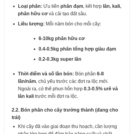
Loại phân:
Ưu tiên
phân đạm
, kết hợp
lân, kali,
phân hữu cơ
và cải tạo đất sâu.
Liều lượng:
Mỗi năm bón cho mỗi cây:
6-10kg phân hữu cơ
0.4-0.5kg phân tổng hợp giàu đạm
0.2-0.3kg super lân
Thời điểm và số lần bón:
Bón phân
6-8
lần/năm
, chủ yếu trước các đợt ra lộc mới.
Ngoài ra, có thể phun hỗn hợp
0.3-0.5% urê và
lân kali
trước mỗi đợt ra lộc.
2.2. Bón phân cho cây trưởng thành (đang cho
trái)
Khi cây đã vào giai đoạn thu hoạch, cần lượng
phân lớn hơn để đảm bảo năng suất và chất