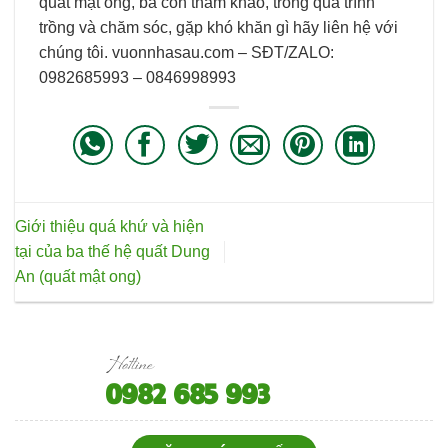
quất mật ong, bà con tham khảo, trong quá trình
trồng và chăm sóc, gặp khó khăn gì hãy liên hệ với
chúng tôi. vuonnhasau.com – SĐT/ZALO:
0982685993 – 0846998993
Giới thiệu quá khứ và hiện
tại của ba thế hệ quất Dung
An (quất mật ong)
Hotline
0982 685 993